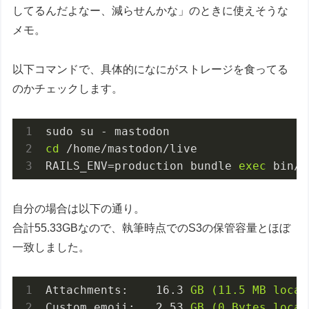
してるんだよなー、減らせんかな」のときに使えそうな
メモ。
以下コマンドで、具体的になにがストレージを食ってる
のかチェックします。
cd
 /home/mastodon/live

RAILS_ENV=production bundle 
exec
 bin/t
自分の場合は以下の通り。
合計55.33GBなので、執筆時点でのS3の保管容量とほぼ
一致しました。
Attachments:
16.3
GB
(11.5
MB
local
Custom emoji:
2.53
GB
(0
Bytes
local