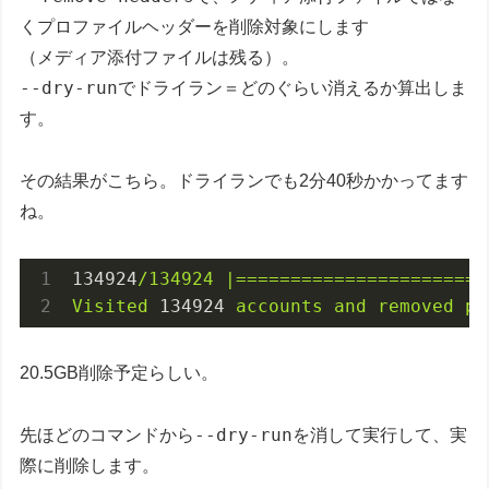
くプロファイルヘッダーを削除対象にします
（メディア添付ファイルは残る）。
--dry-run
でドライラン＝どのぐらい消えるか算出しま
す。
その結果がこちら。ドライランでも2分40秒かかってます
ね。
134924
/134924
|=======================
Visited
134924
accounts
and
removed
pr
20.5GB削除予定らしい。
--dry-run
先ほどのコマンドから
を消して実行して、実
際に削除します。