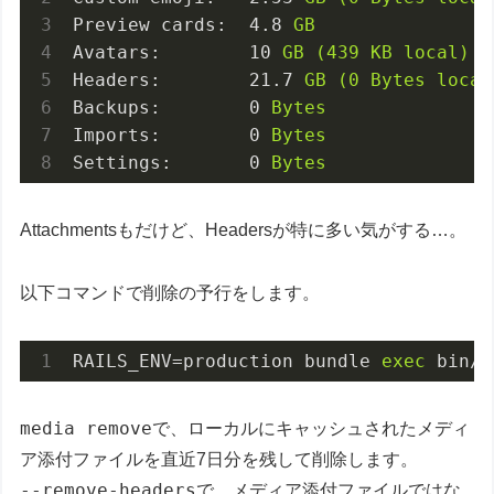
Preview cards:
4.8
GB
Avatars:
10
GB
(439
KB
local)
Headers:
21.7
GB
(0
Bytes
local
Backups:
0
Bytes
Imports:
0
Bytes
Settings:
0
Bytes
Attachmentsもだけど、Headersが特に多い気がする…。
以下コマンドで削除の予行をします。
RAILS_ENV=production bundle 
exec
 bin/t
media remove
で、ローカルにキャッシュされたメディ
ア添付ファイルを直近7日分を残して削除します。
--remove-headers
で、メディア添付ファイルではな