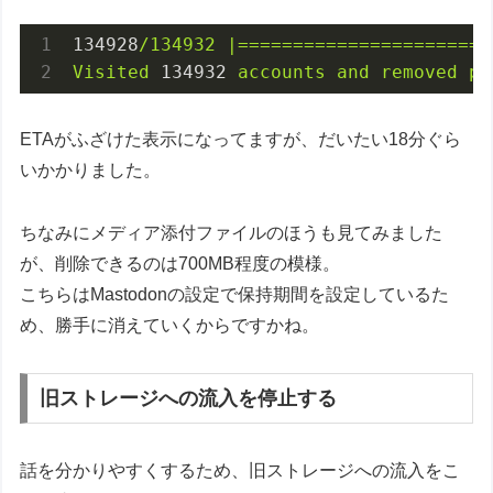
134928
/134932
|=======================
Visited
134932
accounts
and
removed
pr
ETAがふざけた表示になってますが、だいたい18分ぐら
いかかりました。
ちなみにメディア添付ファイルのほうも見てみました
が、削除できるのは700MB程度の模様。
こちらはMastodonの設定で保持期間を設定しているた
め、勝手に消えていくからですかね。
旧ストレージへの流入を停止する
話を分かりやすくするため、旧ストレージへの流入をこ