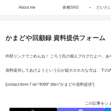
About me
各種SNS
だいた
かまどや回顧録 資料提供フォーム
外部リンクでごめんね！ ごろう氏の個人ブログだよー。あ
資料提供してあげようという心が超ホカホカな方は、下の
[contact-form-7 id=”4099″ title=”かまどや資料提供”]
この記事をシ