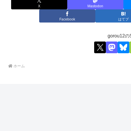
X
Mastodon
Facebook
はてブ
gorou12の
ホーム