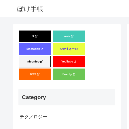
ぽけ手帳
X
note
Mastodon
いかすきー
niconico
YouTube
RSS
Feedly
Category
テクノロジー