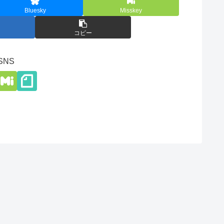
Bluesky
Misskey
コピー
SNS