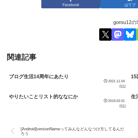
Facebook
はてブ
gorou12の
関連記事
ブログ生活14周年にあたり
1
2021.11.04
日記
やりたいことリスト的ななにか
生
2019.02.01
日記
[Android]versionNameってみんなどんなつけ方してるんだ
ろう