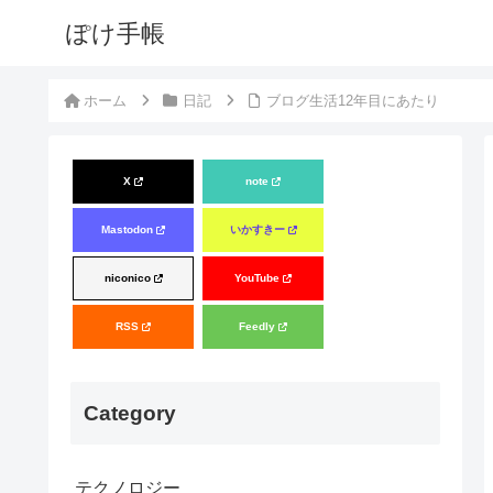
ぽけ手帳
ホーム
日記
ブログ生活12年目にあたり
X
note
Mastodon
いかすきー
niconico
YouTube
RSS
Feedly
Category
テクノロジー