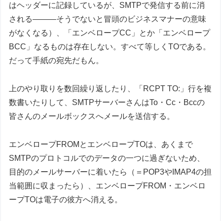
はヘッダーに記録しているが、SMTPで発信する前に消
される―――そうでないと冒頭のビジネスマナーの意味
がなくなる）、「エンベロープCC」とか「エンベロープ
BCC」なるものは存在しない。すべて等しくTOである。
だって手紙の宛先だもん。
上のやり取りを数回繰り返したり、「RCPT TO:」行を複
数書いたりして、SMTPサーバーさんはTo・Cc・Bccの
皆さんのメールボックスへメールを送信する。
エンベロープFROMとエンベロープTOは、あくまで
SMTPのプロトコルでのデータの一つに過ぎないため、
目的のメールサーバーに着いたら（＝POP3やIMAP4の担
当範囲に収まったら）、エンベロープFROM・エンベロ
ープTOは電子の彼方へ消える。