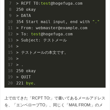
> RCPT TO:
test
@hogefuga.com

250 okay

> DATA

354 Start mail input, end with 
"."
> From: webmaster@example.com

> To: 
test
@hogefuga.com

> Subject: テストメール

> 

> テストメールの本文です。

> 

> .

250 okay

> QUIT

221 
bye
.
上で出てきた「RCPT TO:」で書いてあるメールアドレス
を、「エンベロープTO」、同じく「MAIL FROM:」のメ